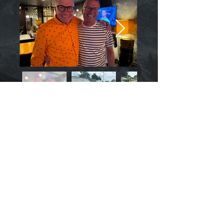
bmw
einzylinder
.
com
Achim Freudenberg
0031- 628808814
Grachterstraat 78
6465 AP Kerkrade (NL)