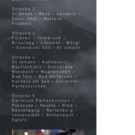
Strecke 2
St Anton – Rans – Landeck –
Zans- Imst – Natters -
Fulpnes
Strecke 3
Fulpnes .- Insnbruck –
Brixxlegg – Liesfeld - Wörgl
– Sonnbichl Söll - St Johann
Strecke 4
St Johann – Kufstein –
Bayrischzell – Schliersee –
Miesbach – Waarkirchen –
Bad Tölz – Bad Heilbrunn –
Kochels am See – Garmisch-
Partenkirchen
Strecke 5
Garmisch Partenkirchen –
Plannsee – Reutte – Ried –
Nesselwang – Rettenberg –
Immenstadt – Röthenbach -
Eglofs