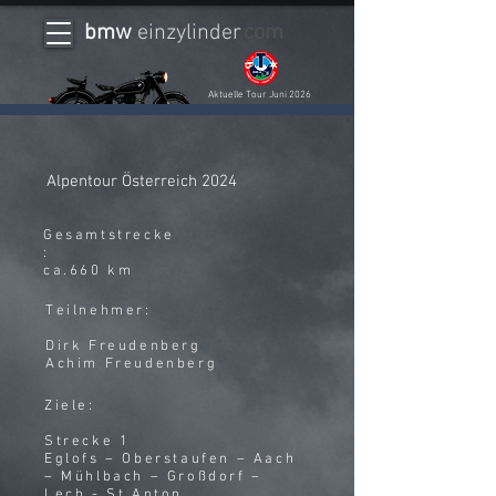
bmw
einzylinder
.
com
Aktuelle Tour Juni 2026
Alpentour Österreich 2024
Gesamtstrecke
:
ca.660 km
Teilnehmer:
Dirk Freudenberg
Achim Freudenberg
Ziele:
Strecke 1
Eglofs – Oberstaufen – Aach
– Mühlbach – Großdorf –
Lech - St.Anton