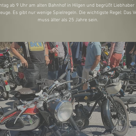
tag ab 9 Uhr am alten Bahnhof in Hilgen und begrüßt Liebhaber 
euge. Es gibt nur wenige Spielregeln. Die wichtigste Regel: Das V
muss älter als 25 Jahre sein.