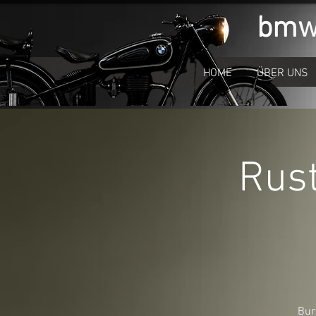
bm
HOME
ÜBER UNS
Rust
Bur