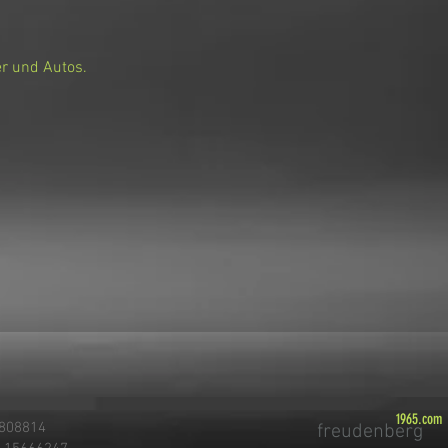
er und Autos.
1965.com
8808814
freudenberg