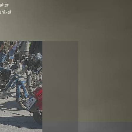
alter
ehikel