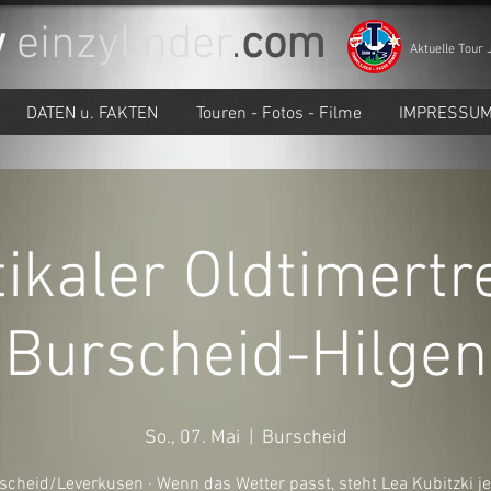
w
einzylinder
.
com
Aktuelle Tour 
DATEN u. FAKTEN
Touren - Fotos - Filme
IMPRESSU
ikaler Oldtimertre
Burscheid-Hilgen
So., 07. Mai
  |  
Burscheid
scheid/Leverkusen · Wenn das Wetter passt, steht Lea Kubitzki j