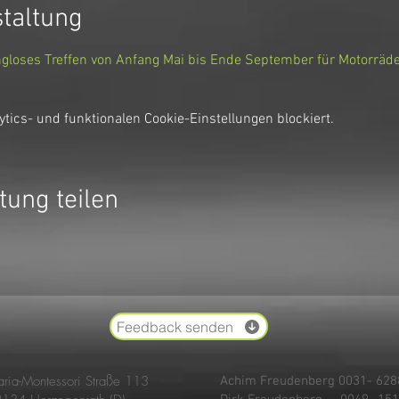
staltung
angloses Treffen von Anfang Mai bis Ende September für Motorräd
ics- und funktionalen Cookie-Einstellungen blockiert.
tung teilen
Feedback senden
ria-Montessori Straße 113
Achim Freudenberg 0031- 62