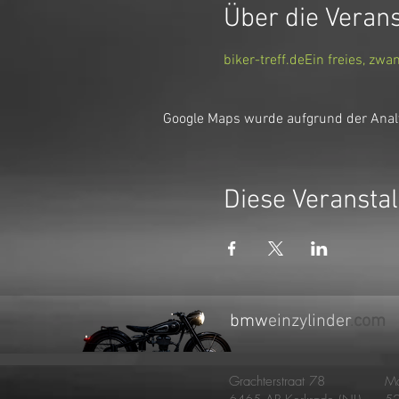
Über die Veran
biker-treff.de
Ein freies, zw
Google Maps wurde aufgrund der Analyt
Diese Veranstal
bmw
einzylinder
.
com
Grachterstraat 78
Ma