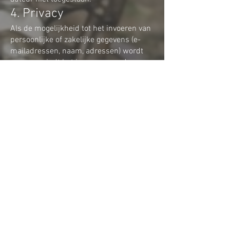
4. Privacy
Als de mogelijkheid tot het invoeren van
persoonlijke of zakelijke gegevens (e-
mailadressen, naam, adressen) wordt
gegeven, vindt het invoeren van deze
gegevens uitdrukkelijk op vrijwillige
basis plaats. Het gebruik en de betaling
van alle aangeboden diensten is - voor
zover technisch mogelijk en redelijk -
toegestaan zonder het verstrekken van
dergelijke gegevens of door het
verstrekken van anonieme gegevens of
een pseudoniem. Het gebruik van de in
het impressum gepubliceerde
contactgegevens of vergelijkbare
informatie zoals postadressen, telefoon-
en faxnummers en e-mailadressen door
derden voor het verzenden van niet
uitdrukkelijk gevraagde informatie is