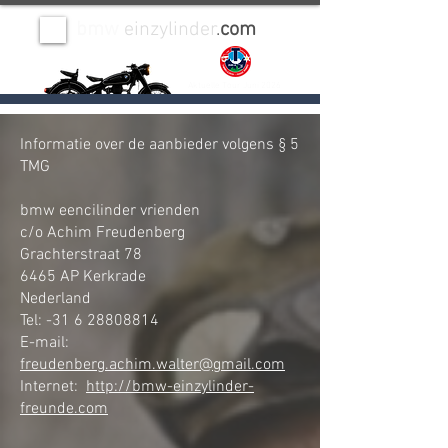
bmw
einzylinder
.
com
Aktuelle Tour Juni 2026
Informatie over de aanbieder volgens § 5
TMG
bmw eencilinder vrienden
c/o Achim Freudenberg
Grachterstraat 78
6465 AP Kerkrade
Nederland
Tel: -31
6 28808814
E-mail:
freudenberg.achim.walter@gmail.com
Internet:
http://bmw-einzylinder-
freunde.com